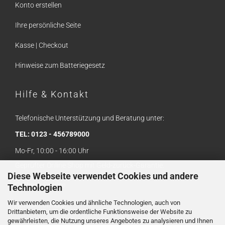
Konto erstellen
Ihre persönliche Seite
Kasse | Checkout
Hinweise zum Batteriegesetz
Hilfe & Kontakt
Telefonische Unterstützung und Beratung unter:
TEL: 0123 - 456789000
Mo-Fr, 10:00 - 16:00 Uhr
Geprüfter Online Shop mit Geld-zurück-Garantie.
Diese Webseite verwendet Cookies und andere
Callback Service
Technologien
Wir verwenden Cookies und ähnliche Technologien, auch von
Kontaktformular
Drittanbietern, um die ordentliche Funktionsweise der Website zu
gewährleisten, die Nutzung unseres Angebotes zu analysieren und Ihnen